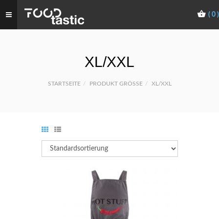
(
0
)
XL/XXL
STARTSEITE
PRODUKT GRÖSSE
XL/XXL