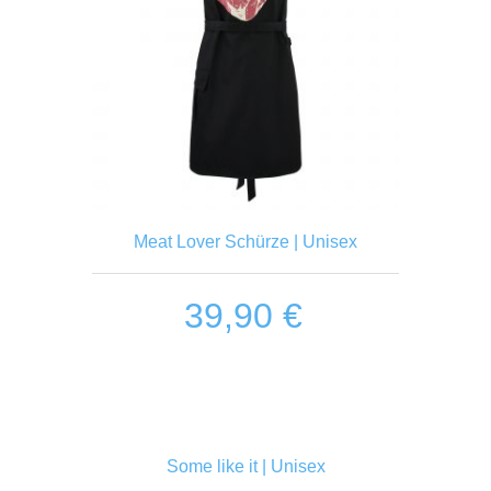
n
Meat Lover Schürze | Unisex
39,90
€
n
Some like it | Unisex